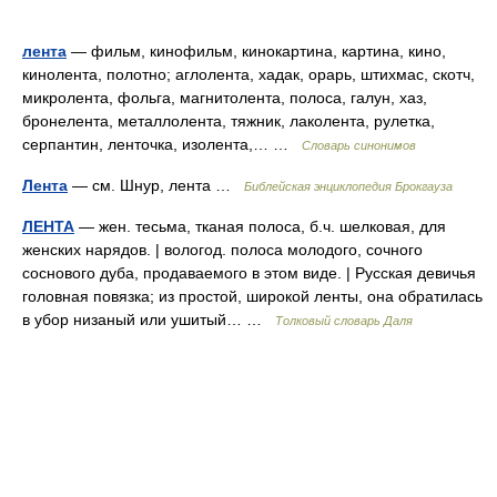
лента
— фильм, кинофильм, кинокартина, картина, кино,
кинолента, полотно; аглолента, хадак, орарь, штихмас, скотч,
микролента, фольга, магнитолента, полоса, галун, хаз,
бронелента, металлолента, тяжник, лаколента, рулетка,
серпантин, ленточка, изолента,… …
Словарь синонимов
Лента
— см. Шнур, лента …
Библейская энциклопедия Брокгауза
ЛЕНТА
— жен. тесьма, тканая полоса, б.ч. шелковая, для
женских нарядов. | вологод. полоса молодого, сочного
соснового дуба, продаваемого в этом виде. | Русская девичья
головная повязка; из простой, широкой ленты, она обратилась
в убор низаный или ушитый… …
Толковый словарь Даля